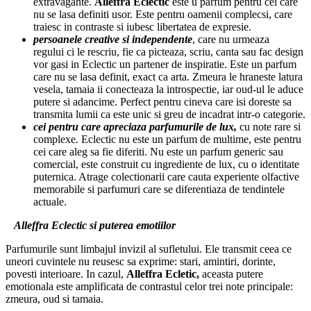
extravagante.
Alleffra Eclectic
este u parfum pentru cei care
nu se lasa definiti usor. Este pentru oamenii complecsi, care
traiesc in contraste si iubesc libertatea de expresie.
persoanele creative si independente
, care nu urmeaza
regului ci le rescriu, fie ca picteaza, scriu, canta sau fac design
vor gasi in Eclectic un partener de inspiratie. Este un parfum
care nu se lasa definit, exact ca arta. Zmeura le hraneste latura
vesela, tamaia ii conecteaza la introspectie, iar oud-ul le aduce
putere si adancime. Perfect pentru cineva care isi doreste sa
transmita lumii ca este unic si greu de incadrat intr-o categorie.
cei pentru care apreciaza parfumurile de lux,
cu note rare si
complexe. Eclectic nu este un parfum de multime, este pentru
cei care aleg sa fie diferiti. Nu este un parfum generic sau
comercial, este construit cu ingrediente de lux, cu o identitate
puternica. Atrage colectionarii care cauta experiente olfactive
memorabile si parfumuri care se diferentiaza de tendintele
actuale.
Alleffra Eclectic si puterea emotiilor
Parfumurile sunt limbajul invizil al sufletului. Ele transmit ceea ce
uneori cuvintele nu reusesc sa exprime: stari, amintiri, dorinte,
povesti interioare. In cazul,
Alleffra Ecletic,
aceasta putere
emotionala este amplificata de contrastul celor trei note principale:
zmeura, oud si tamaia.