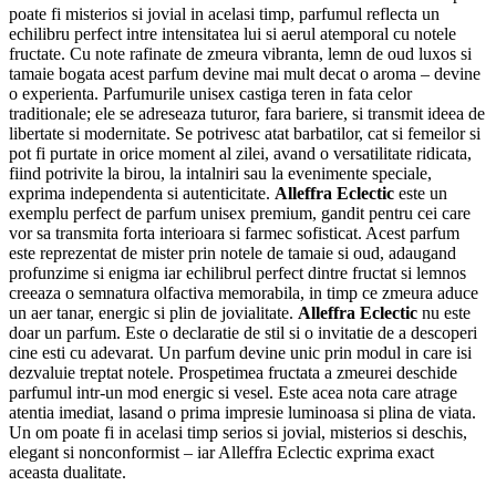
poate fi misterios si jovial in acelasi timp, parfumul reflecta un
echilibru perfect intre intensitatea lui si aerul atemporal cu notele
fructate. Cu note rafinate de zmeura vibranta, lemn de oud luxos si
tamaie bogata acest parfum devine mai mult decat o aroma – devine
o experienta. Parfumurile unisex castiga teren in fata celor
traditionale; ele se adreseaza tuturor, fara bariere, si transmit ideea de
libertate si modernitate. Se potrivesc atat barbatilor, cat si femeilor si
pot fi purtate in orice moment al zilei, avand o versatilitate ridicata,
fiind potrivite la birou, la intalniri sau la evenimente speciale,
exprima independenta si autenticitate.
Alleffra Eclectic
este un
exemplu perfect de parfum unisex premium, gandit pentru cei care
vor sa transmita forta interioara si farmec sofisticat. Acest parfum
este reprezentat de mister prin notele de tamaie si oud, adaugand
profunzime si enigma iar echilibrul perfect dintre fructat si lemnos
creeaza o semnatura olfactiva memorabila, in timp ce zmeura aduce
un aer tanar, energic si plin de jovialitate.
Alleffra Eclectic
nu este
doar un parfum. Este o declaratie de stil si o invitatie de a descoperi
cine esti cu adevarat. Un parfum devine unic prin modul in care isi
dezvaluie treptat notele. Prospetimea fructata a zmeurei deschide
parfumul intr-un mod energic si vesel. Este acea nota care atrage
atentia imediat, lasand o prima impresie luminoasa si plina de viata.
Un om poate fi in acelasi timp serios si jovial, misterios si deschis,
elegant si nonconformist – iar Alleffra Eclectic exprima exact
aceasta dualitate.