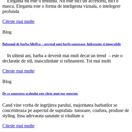
Eleganta nu este o tendinta. Nu este nici un accesoriu, nici o
masca. Eleganta este o forma de inteligenta vizuala, o intelegere
profunda
Citeste mai multe
Blog
Balsamul de barba Alleffra – secretul unei barbi sanatoase, hidratante si impecabile
In ultimii ani, barba a devenit mai mult decat un trend – este o
declaratie de stil, masculinitate si rafinament. Tot mai multi
Citeste mai multe
Blog
De ce sanatatea scalpului este cheia unui par puternic
Cand vine vorba de ingrijirea parului, majoritatea barbatilor se
concentreaza pe aspectul de suprafata- tunsoare, coafura, produse de
styling. Insa adevarata sanatate si vitalitate a
Citeste mai multe