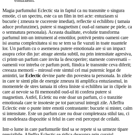
entuziasm.
Magia parfumului Eclectic sta in faptul ca nu transmite o singura
emotie, ci un spectru, este ca un film in trei acte: entuziasm si
bucurie ( zmeura te cucereste imediat), reflectie si echilibru ( tamaia
aduce profunzime), putere si magnetism ( oud-ul ramane pe piele, ca
o semnatura personala). Aceasta dualitate, evolutie transforma
parfumul intr-un intrument al emotiilor, potrivit pentru oameni care
isi asuma complexitatea si nu se tem sa fie vazuti in toate nuantele
lor. Un parfum cu o asemenea putere emotionala are si un impact
asupra celor din jur: atrage atentia subtil, nu prin intensitate agresiva,
ci printr-un parfum care invita la descoperire; starneste conversatii –
oamenii vor intreba ce parfum porti, fiindca le transmite ceva diferit;
creeaza memorii – mirosul este simtul cel mai puternic legat de
amintiri, iar
Eclectic
devine parte din povestea ta personala. In zilele
in care te simti plin de energie zmeura iti amplifica entuziasmul, in
momentele de stres tamaia iti ofera liniste si echilibru iar in clipele in
care ai nevoie sa fii memorabil oud-ul iti confera putere si
magnetism. Astfel, Ecletic nu este doar un parfum, ci o tranzitie
emotionala care te insoteste pe tot parcursul intregii zile. Alleffra
Eclectic este o punte intre emotii contrastante: bucurie si mister, calm
si intensitate. Este un parfum care nu doar completeaza stilul tau, ci
iti modeleaza dispozitie si felul in care esti perceput de ceilalti.
Intr-o lume in care parfumurile tind sa se repete si sa urmeze tipare
previzibile, Alleffra Eclectic se ridica deasupra prin curajul