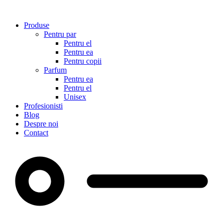
Sari
la
Produse
conținut
Pentru par
Pentru el
Pentru ea
Pentru copii
Parfum
Pentru ea
Pentru el
Unisex
Profesionisti
Blog
Despre noi
Contact