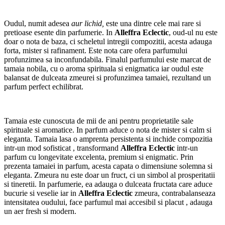
Oudul, numit adesea
aur lichid,
este una dintre cele mai rare si
pretioase esente din parfumerie. In
Alleffra Eclectic
, oud-ul nu este
doar o nota de baza, ci scheletul intregii compozitii, acesta adauga
forta, mister si rafinament. Este nota care ofera parfumului
profunzimea sa inconfundabila. Finalul parfumului este marcat de
tamaia nobila, cu o aroma spirituala si enigmatica iar oudul este
balansat de dulceata zmeurei si profunzimea tamaiei, rezultand un
parfum perfect echilibrat.
Tamaia este cunoscuta de mii de ani pentru proprietatile sale
spirituale si aromatice. In parfum aduce o nota de mister si calm si
eleganta. Tamaia lasa o amprenta persistenta si inchide compozitia
intr-un mod sofisticat , transformand
Alleffra Eclectic
intr-un
parfum cu longevitate excelenta, premium si enigmatic. Prin
prezenta tamaiei in parfum, acesta capata o dimensiune solemna si
eleganta. Zmeura nu este doar un fruct, ci un simbol al prosperitatii
si tineretii. In parfumerie, ea adauga o dulceata fructata care aduce
bucurie si veselie iar in
Alleffra Eclectic
zmeura, contrabalanseaza
intensitatea oudului, face parfumul mai accesibil si placut , adauga
un aer fresh si modern.