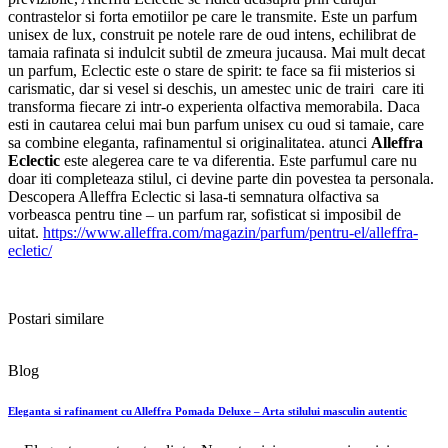
contrastelor si forta emotiilor pe care le transmite. Este un parfum
unisex de lux, construit pe notele rare de oud intens, echilibrat de
tamaia rafinata si indulcit subtil de zmeura jucausa. Mai mult decat
un parfum, Eclectic este o stare de spirit: te face sa fii misterios si
carismatic, dar si vesel si deschis, un amestec unic de trairi care iti
transforma fiecare zi intr-o experienta olfactiva memorabila. Daca
esti in cautarea celui mai bun parfum unisex cu oud si tamaie, care
sa combine eleganta, rafinamentul si originalitatea. atunci
Alleffra
Eclectic
este alegerea care te va diferentia. Este parfumul care nu
doar iti completeaza stilul, ci devine parte din povestea ta personala.
Descopera Alleffra Eclectic si lasa-ti semnatura olfactiva sa
vorbeasca pentru tine – un parfum rar, sofisticat si imposibil de
uitat.
https://www.alleffra.com/magazin/parfum/pentru-el/alleffra-
ecletic/
Postari similare
Blog
Eleganta si rafinament cu Alleffra Pomada Deluxe – Arta stilului masculin autentic