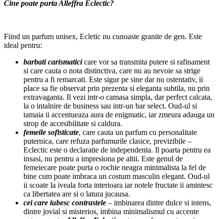
Cine poate purta Alleffra Eclectic?
Fiind un parfum unisex, Ecletic nu cunoaste granite de gen. Este
ideal pentru:
barbati carismatici
care vor sa transmita putere si rafinament
si care cauta o nota distinctiva, care nu au nevoie sa strige
pentru a fi remarcati. Este sigur pe sine dar nu ostentativ, ii
place sa fie observat prin prezenta si eleganta subtila, nu prin
extravaganta. Il vezi intr-o camasa simpla, dar perfect calcata,
la o intalnire de business sau intr-un bar select. Oud-ul si
tamaia ii accentueaza aura de enigmatic, iar zmeura adauga un
strop de accesibilitate si caldura.
femeile sofisticate
, care cauta un parfum cu personalitate
puternica, care refuza parfumurile clasice, previzibile –
Eclectic este o declaratie de independenta. Il poarta pentru ea
insasi, nu pentru a impresiona pe altii. Este genul de
femeiecare poate purta o rochie neagra minimalista la fel de
bine cum poate imbraca un costum masculin elegant. Oud-ul
ii scoate la iveala forta interioara iar notele fructate ii amintesc
ca libertatea are si o latura jucausa.
cei care iubesc contrastele
– imbinarea dintre dulce si intens,
dintre jovial si misterios, imbina minimalismul cu accente