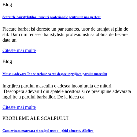
Blog
Secretele hairstylistilor: trucuri profesionale pentru un par perfect
Fiecare barbat isi doreste un par sanatos, usor de aranjat si plin de
stil. Dar cum reusesc hairstylistii profesionisti sa obtina de fiecare
data un
Citeste mai multe
Blog
Mit sau adevar: Tot ce trebuie sa stii despre ingrijirea parului masculin
Ingrijirea parului masculin e adesea inconjurata de mituri.
Descopera adevarul din spatele acestora si ce presupune adevarata
ingrijire a parului barbatilor. De la ideea ca
Citeste mai multe
PROBLEME ALE SCALPULUI
Cum evitam matreata si scalpul uscat – ghid educativ Alleffra