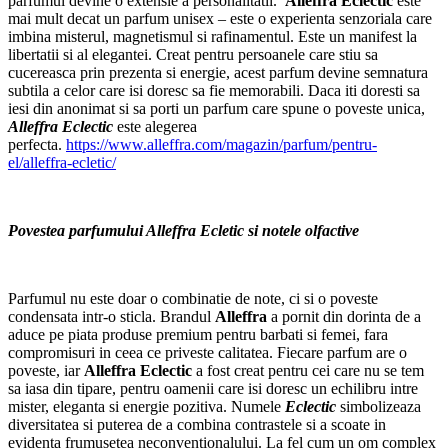
parfumul devine o extensie a personalitatii.
Alleffra Eclectic
este
mai mult decat un parfum unisex – este o experienta senzoriala care
imbina misterul, magnetismul si rafinamentul. Este un manifest la
libertatii si al elegantei. Creat pentru persoanele care stiu sa
cucereasca prin prezenta si energie, acest parfum devine semnatura
subtila a celor care isi doresc sa fie memorabili. Daca iti doresti sa
iesi din anonimat si sa porti un parfum care spune o poveste unica,
Alleffra Eclectic
este alegerea
perfecta.
https://www.alleffra.com/magazin/parfum/pentru-
el/alleffra-ecletic/
Povestea parfumului Alleffra Ecletic si notele olfactive
Parfumul nu este doar o combinatie de note, ci si o poveste
condensata intr-o sticla. Brandul
Alleffra
a pornit din dorinta de a
aduce pe piata produse premium pentru barbati si femei, fara
compromisuri in ceea ce priveste calitatea. Fiecare parfum are o
poveste, iar
Alleffra Eclectic
a fost creat pentru cei care nu se tem
sa iasa din tipare, pentru oamenii care isi doresc un echilibru intre
mister, eleganta si energie pozitiva. Numele
Eclectic
simbolizeaza
diversitatea si puterea de a combina contrastele si a scoate in
evidenta frumusetea neconventionalului. La fel cum un om complex