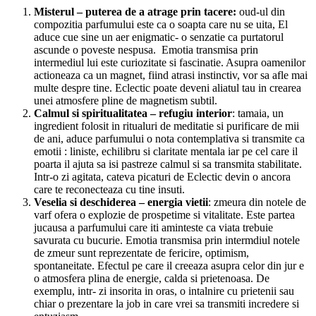
Misterul – puterea de a atrage prin tacere:
oud-ul din
compozitia parfumului este ca o soapta care nu se uita, El
aduce cue sine un aer enigmatic- o senzatie ca purtatorul
ascunde o poveste nespusa. Emotia transmisa prin
intermediul lui este curiozitate si fascinatie. Asupra oamenilor
actioneaza ca un magnet, fiind atrasi instinctiv, vor sa afle mai
multe despre tine. Eclectic poate deveni aliatul tau in crearea
unei atmosfere pline de magnetism subtil.
Calmul si spiritualitatea – refugiu interior
: tamaia, un
ingredient folosit in ritualuri de meditatie si purificare de mii
de ani, aduce parfumului o nota contemplativa si transmite ca
emotii : liniste, echilibru si claritate mentala iar pe cel care il
poarta il ajuta sa isi pastreze calmul si sa transmita stabilitate.
Intr-o zi agitata, cateva picaturi de Eclectic devin o ancora
care te reconecteaza cu tine insuti.
Veselia si deschiderea – energia vietii
: zmeura din notele de
varf ofera o explozie de prospetime si vitalitate. Este partea
jucausa a parfumului care iti aminteste ca viata trebuie
savurata cu bucurie. Emotia transmisa prin intermdiul notele
de zmeur sunt reprezentate de fericire, optimism,
spontaneitate. Efectul pe care il creeaza asupra celor din jur e
o atmosfera plina de energie, calda si prietenoasa. De
exemplu, intr- zi insorita in oras, o intalnire cu prietenii sau
chiar o prezentare la job in care vrei sa transmiti incredere si