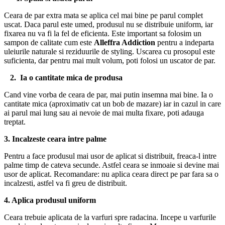
Ceara de par extra mata se aplica cel mai bine pe parul complet
uscat. Daca parul este umed, produsul nu se distribuie uniform, iar
fixarea nu va fi la fel de eficienta. Este important sa folosim un
sampon de calitate cum este
Alleffra Addiction
pentru a indeparta
uleiurile naturale si reziduurile de styling. Uscarea cu prosopul este
suficienta, dar pentru mai mult volum, poti folosi un uscator de par.
2.
Ia o cantitate mica de produsa
Cand vine vorba de ceara de par, mai putin insemna mai bine. Ia o
cantitate mica (aproximativ cat un bob de mazare) iar in cazul in care
ai parul mai lung sau ai nevoie de mai multa fixare, poti adauga
treptat.
3. Incalzeste ceara intre palme
Pentru a face produsul mai usor de aplicat si distribuit, freaca-l intre
palme timp de cateva secunde. Astfel ceara se inmoaie si devine mai
usor de aplicat. Recomandare: nu aplica ceara direct pe par fara sa o
incalzesti, astfel va fi greu de distribuit.
4. Aplica produsul uniform
Ceara trebuie aplicata de la varfuri spre radacina. Incepe u varfurile