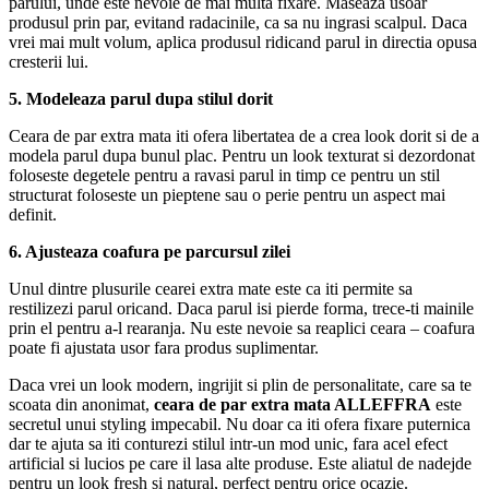
parului, unde este nevoie de mai multa fixare. Maseaza usoar
produsul prin par, evitand radacinile, ca sa nu ingrasi scalpul. Daca
vrei mai mult volum, aplica produsul ridicand parul in directia opusa
cresterii lui.
5. Modeleaza parul dupa stilul dorit
Ceara de par extra mata iti ofera libertatea de a crea look dorit si de a
modela parul dupa bunul plac. Pentru un look texturat si dezordonat
foloseste degetele pentru a ravasi parul in timp ce pentru un stil
structurat foloseste un pieptene sau o perie pentru un aspect mai
definit.
6. Ajusteaza coafura pe parcursul zilei
Unul dintre plusurile cearei extra mate este ca iti permite sa
restilizezi parul oricand. Daca parul isi pierde forma, trece-ti mainile
prin el pentru a-l rearanja. Nu este nevoie sa reaplici ceara – coafura
poate fi ajustata usor fara produs suplimentar.
Daca vrei un look modern, ingrijit si plin de personalitate, care sa te
scoata din anonimat,
ceara de par extra mata ALLEFFRA
este
secretul unui styling impecabil. Nu doar ca iti ofera fixare puternica
dar te ajuta sa iti conturezi stilul intr-un mod unic, fara acel efect
artificial si lucios pe care il lasa alte produse. Este aliatul de nadejde
pentru un look fresh si natural, perfect pentru orice ocazie.