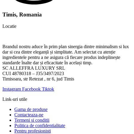
Timis, Romania
Locatie
Brandul nostru aduce în prim plan sinergia dintre minimalism si lux
dar si cea dintre eleganță și simplitate. Am selectat cu atenție
ingredientele pentru a ne asigura că fiecare produs indeplinește
standarde înalte dar și eficacitate în același timp.
SC ALLEFFRA LUXURY SRL
CUI 48780318 – J35/3497/2023
Timisoara, str Retezat , nr 6, jud Timis
Instagram
Facebook
Tiktok
Link-uri utile
Gama de produse
Contacteaza-ne
Termeni si conditii
Politica de confidentialitate
Pentru profesionisti