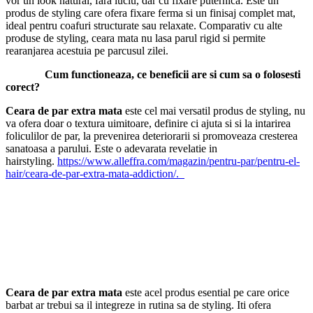
vor un look natural, fara luciu, dar cu fixare puternica. Este un
produs de styling care ofera fixare ferma si un finisaj complet mat,
ideal pentru coafuri structurate sau relaxate. Comparativ cu alte
produse de styling, ceara mata nu lasa parul rigid si permite
rearanjarea acestuia pe parcusul zilei.
Cum functioneaza, ce beneficii are si cum sa o folosesti
corect?
Ceara de par extra mata
este cel mai versatil produs de styling, nu
va ofera doar o textura uimitoare, definire ci ajuta si si la intarirea
foliculilor de par, la prevenirea deteriorarii si promoveaza cresterea
sanatoasa a parului. Este o adevarata revelatie in
hairstyling.
https://www.alleffra.com/magazin/pentru-par/pentru-el-
hair/ceara-de-par-extra-mata-addiction/.
Ceara de par extra mata
este acel produs esential pe care orice
barbat ar trebui sa il integreze in rutina sa de styling. Iti ofera