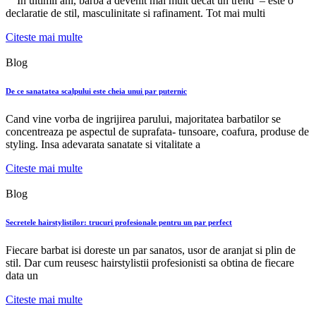
In ultimii ani, barba a devenit mai mult decat un trend – este o
declaratie de stil, masculinitate si rafinament. Tot mai multi
Citeste mai multe
Blog
De ce sanatatea scalpului este cheia unui par puternic
Cand vine vorba de ingrijirea parului, majoritatea barbatilor se
concentreaza pe aspectul de suprafata- tunsoare, coafura, produse de
styling. Insa adevarata sanatate si vitalitate a
Citeste mai multe
Blog
Secretele hairstylistilor: trucuri profesionale pentru un par perfect
Fiecare barbat isi doreste un par sanatos, usor de aranjat si plin de
stil. Dar cum reusesc hairstylistii profesionisti sa obtina de fiecare
data un
Citeste mai multe