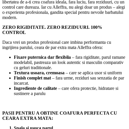
libertatea de a-ti crea coafura ideala, fara luciu, fara reziduuri, cu un
control care dureaza. Iar cu Alleffra, nu alegi doar un produs – alegi
o experienta profesionala, gandita special pentru nevoile barbatului
modern.
ZERO RIGIDITATE. ZERO REZIDUURI. 100%
CONTROL
Daca vrei un produs profesional care imbina performanta cu
ingrijirea parului, ceara de par extra mata Alleffra ofera:
Fixare puternica dar flexibila
– fara rigiditate, parul ramane
modelabil, pastreaza un look autentic si masculin comparativ
cu geluri traditionale.
Textura usoara, cremoasa
– care se aplica usor si uniform
Finish complet mat
– fara urme, reziduri sau senzatia de par
incarcat.
Ingrediente de calitate
– care ofera protectie, hidratare si
sustinere a parulu
PASII PENTRU A OBTINE COAFURA PERFECTA CU
CEARA EXTRA MATA:
1. Spala si usuca parul