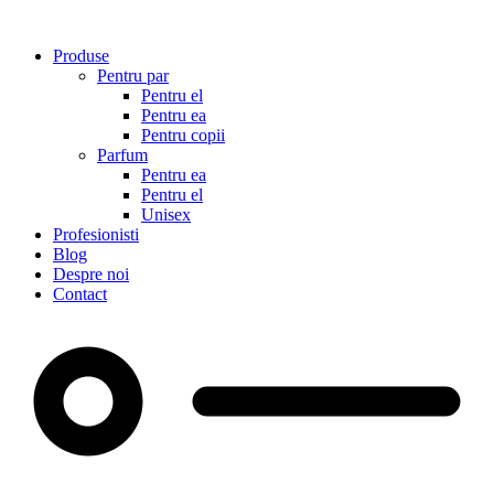
Sari
la
Produse
conținut
Pentru par
Pentru el
Pentru ea
Pentru copii
Parfum
Pentru ea
Pentru el
Unisex
Profesionisti
Blog
Despre noi
Contact