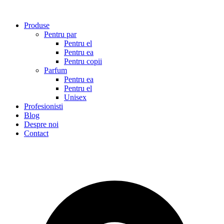
Sari
la
Produse
conținut
Pentru par
Pentru el
Pentru ea
Pentru copii
Parfum
Pentru ea
Pentru el
Unisex
Profesionisti
Blog
Despre noi
Contact