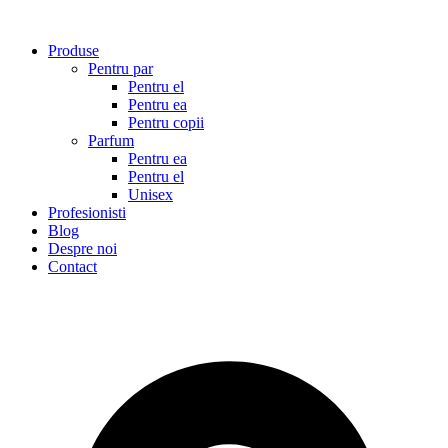
Sari
la
Produse
conținut
Pentru par
Pentru el
Pentru ea
Pentru copii
Parfum
Pentru ea
Pentru el
Unisex
Profesionisti
Blog
Despre noi
Contact