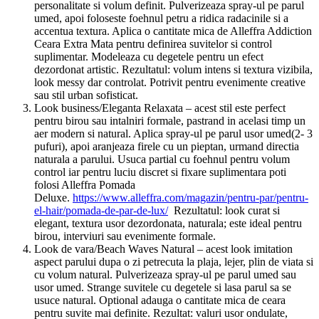
personalitate si volum definit. Pulverizeaza spray-ul pe parul
umed, apoi foloseste foehnul petru a ridica radacinile si a
accentua textura. Aplica o cantitate mica de Alleffra Addiction
Ceara Extra Mata pentru definirea suvitelor si control
suplimentar. Modeleaza cu degetele pentru un efect
dezordonat artistic. Rezultatul: volum intens si textura vizibila,
look messy dar controlat. Potrivit pentru evenimente creative
sau stil urban sofisticat.
Look business/Eleganta Relaxata – acest stil este perfect
pentru birou sau intalniri formale, pastrand in acelasi timp un
aer modern si natural. Aplica spray-ul pe parul usor umed(2- 3
pufuri), apoi aranjeaza firele cu un pieptan, urmand directia
naturala a parului. Usuca partial cu foehnul pentru volum
control iar pentru luciu discret si fixare suplimentara poti
folosi Alleffra Pomada
Deluxe.
https://www.alleffra.com/magazin/pentru-par/pentru-
el-hair/pomada-de-par-de-lux/
Rezultatul: look curat si
elegant, textura usor dezordonata, naturala; este ideal pentru
birou, interviuri sau evenimente formale.
Look de vara/Beach Waves Natural – acest look imitation
aspect parului dupa o zi petrecuta la plaja, lejer, plin de viata si
cu volum natural. Pulverizeaza spray-ul pe parul umed sau
usor umed. Strange suvitele cu degetele si lasa parul sa se
usuce natural. Optional adauga o cantitate mica de ceara
pentru suvite mai definite. Rezultat: valuri usor ondulate,