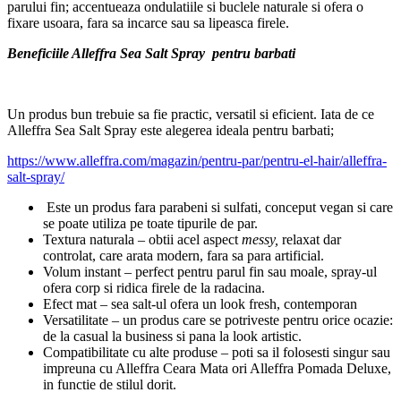
parului fin; accentueaza ondulatiile si buclele naturale si ofera o
fixare usoara, fara sa incarce sau sa lipeasca firele.
Beneficiile Alleffra Sea Salt Spray pentru barbati
Un produs bun trebuie sa fie practic, versatil si eficient. Iata de ce
Alleffra Sea Salt Spray este alegerea ideala pentru barbati;
https://www.alleffra.com/magazin/pentru-par/pentru-el-hair/alleffra-
salt-spray/
Este un produs fara parabeni si sulfati, conceput vegan si care
se poate utiliza pe toate tipurile de par.
Textura naturala – obtii acel aspect
messy,
relaxat dar
controlat, care arata modern, fara sa para artificial.
Volum instant – perfect pentru parul fin sau moale, spray-ul
ofera corp si ridica firele de la radacina.
Efect mat – sea salt-ul ofera un look fresh, contemporan
Versatilitate – un produs care se potriveste pentru orice ocazie:
de la casual la business si pana la look artistic.
Compatibilitate cu alte produse – poti sa il folosesti singur sau
impreuna cu Alleffra Ceara Mata ori Alleffra Pomada Deluxe,
in functie de stilul dorit.