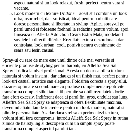
aspect natural si un look relaxat, fresh, perfect pentru vara si
vacante.
Look modern cu texture
Undone –
acest stil combina un look
urba, usor rebel, dar sofisticat, ideal pentru barbatii care
doresc personalitate si libertate in styling. Aplica spray-ul pe
parul umed si foloseste foehnul la radacina pentru volum, apoi
finiseaza cu Alleffa Addiction Ceara Extra Mata, modeland
suvitele in directii diferite. Rezultat: textura dezordonata dar
controlata, look urban, cool, potrivit pentru evenimente de
seara sau iesiri casual.
Spray-ul cu sare de mare este unul dintre cele mai versatile si
eficiente produse de styling pentru barbati, iar Alleffra Sea Salt
Spray il ridica la nivel profesional. Acesta nu doar ca ofera textura
naturala si volum instant , dar adauga si un finish mat, perfect pentru
look-uri casual, artistice sau elegante. Folosirea corecta a spray-ului,
dozarea optimare si combinare cu produse complementarepotrivite
transforma complet stilul tau si iti permite sa obtii rezultatele dorite
fara efort excesiv. Indiferent daca ai parul fin, gros, ondulat sau lung,
Alleffra Sea Salt Spray se adapteaza si ofera flexibilitate maxima,
devenind aliatul tau de incredere pentru un look modern, natural si
plin de personalitate. Asadar daca vrei sa experimentezi textura,
volum si stil fara compromis, introdu Alleffa Sea Salt Spray in rutina
zilnica de hairstyling si descopera cum un simplu spray poate
transforma complet aspectul parului tau.