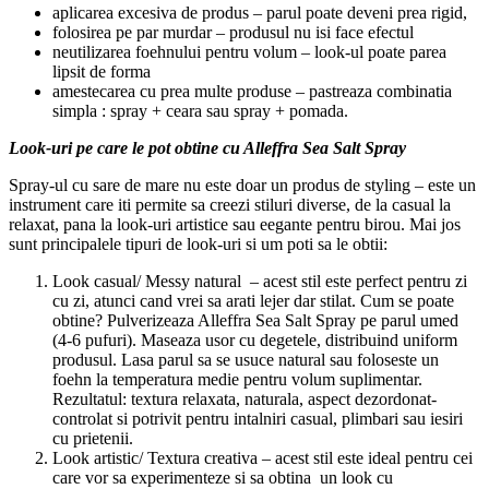
aplicarea excesiva de produs – parul poate deveni prea rigid,
folosirea pe par murdar – produsul nu isi face efectul
neutilizarea foehnului pentru volum – look-ul poate parea
lipsit de forma
amestecarea cu prea multe produse – pastreaza combinatia
simpla : spray + ceara sau spray + pomada.
Look-uri pe care le pot obtine cu Alleffra Sea Salt Spray
Spray-ul cu sare de mare nu este doar un produs de styling – este un
instrument care iti permite sa creezi stiluri diverse, de la casual la
relaxat, pana la look-uri artistice sau eegante pentru birou. Mai jos
sunt principalele tipuri de look-uri si um poti sa le obtii:
Look casual/ Messy natural – acest stil este perfect pentru zi
cu zi, atunci cand vrei sa arati lejer dar stilat. Cum se poate
obtine? Pulverizeaza Alleffra Sea Salt Spray pe parul umed
(4-6 pufuri). Maseaza usor cu degetele, distribuind uniform
produsul. Lasa parul sa se usuce natural sau foloseste un
foehn la temperatura medie pentru volum suplimentar.
Rezultatul: textura relaxata, naturala, aspect dezordonat-
controlat si potrivit pentru intalniri casual, plimbari sau iesiri
cu prietenii.
Look artistic/ Textura creativa – acest stil este ideal pentru cei
care vor sa experimenteze si sa obtina un look cu