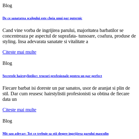
Blog
De ce sanatatea scalpului este cheia unui par puternic
Cand vine vorba de ingrijirea parului, majoritatea barbatilor se
concentreaza pe aspectul de suprafata- tunsoare, coafura, produse de
styling. Insa adevarata sanatate si vitalitate a
Citeste mai multe
Blog
Secretele hairstylistilor: trucuri profesionale pentru un par perfect
Fiecare barbat isi doreste un par sanatos, usor de aranjat si plin de
stil. Dar cum reusesc hairstylistii profesionisti sa obtina de fiecare
data un
Citeste mai multe
Blog
Mit sau adevar: Tot ce trebuie sa stii despre ingrijirea parului masculin