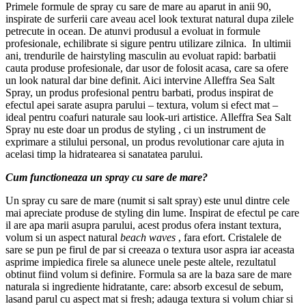
Primele formule de spray cu sare de mare au aparut in anii 90,
inspirate de surferii care aveau acel look texturat natural dupa zilele
petrecute in ocean. De atunvi produsul a evoluat in formule
profesionale, echilibrate si sigure pentru utilizare zilnica. In ultimii
ani, trendurile de hairstyling masculin au evoluat rapid: barbatii
cauta produse profesionale, dar usor de folosit acasa, care sa ofere
un look natural dar bine definit. Aici intervine Alleffra Sea Salt
Spray, un produs profesional pentru barbati, produs inspirat de
efectul apei sarate asupra parului – textura, volum si efect mat –
ideal pentru coafuri naturale sau look-uri artistice. Alleffra Sea Salt
Spray nu este doar un produs de styling , ci un instrument de
exprimare a stilului personal, un produs revolutionar care ajuta in
acelasi timp la hidratearea si sanatatea parului.
Cum functioneaza un spray cu sare de mare?
Un spray cu sare de mare (numit si salt spray) este unul dintre cele
mai apreciate produse de styling din lume. Inspirat de efectul pe care
il are apa marii asupra parului, acest produs ofera instant textura,
volum si un aspect natural
beach waves
, fara efort. Cristalele de
sare se pun pe firul de par si creeaza o textura usor aspra iar aceasta
asprime impiedica firele sa alunece unele peste altele, rezultatul
obtinut fiind volum si definire. Formula sa are la baza sare de mare
naturala si ingrediente hidratante, care: absorb excesul de sebum,
lasand parul cu aspect mat si fresh; adauga textura si volum chiar si