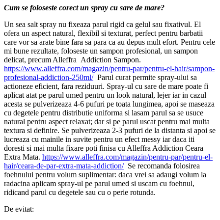
Cum se foloseste corect un spray cu sare de mare?
Un sea salt spray nu fixeaza parul rigid ca gelul sau fixativul. El
ofera un aspect natural, flexibil si texturat, perfect pentru barbatii
care vor sa arate bine fara sa para ca au depus mult efort. Pentru cele
mi bune rezultate, foloseste un sampon profesional, un sampon
delicat, precum Alleffra Addiction Sampon.
https://www.alleffra.com/magazin/pentru-par/pentru-el-hair/sampon-
profesional-addiction-250ml/
Parul curat permite spray-ului sa
actioneze eficient, fara reziduuri. Spray-ul cu sare de mare poate fi
aplicat atat pe parul umed pentru un look natural, lejer iar in cazul
acesta se pulverizeaza 4-6 pufuri pe toata lungimea, apoi se maseaza
cu degetele pentru distributie uniforma si lasam parul sa se usuce
natural pentru aspect relaxat; dar si pe parul uscat pentru mai multa
textura si definire. Se pulverizeaza 2-3 pufuri de la distanta si apoi se
lucreaza cu mainile in suvite pentru un efect messy iar daca iti
doresti si mai multa fixare poti finisa cu Alleffra Addiction Ceara
Extra Mata.
https://www.alleffra.com/magazin/pentru-par/pentru-el-
hair/ceara-de-par-extra-mata-addiction/
Se recomanda folosirea
foehnului pentru volum suplimentar: daca vrei sa adaugi volum la
radacina aplicam spray-ul pe parul umed si uscam cu foehnul,
ridicand parul cu degetele sau cu o perie rotunda.
De evitat: