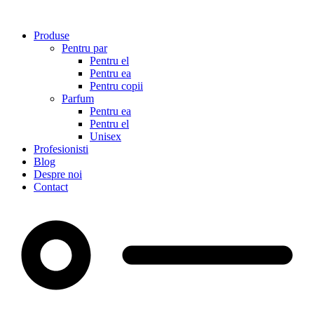
Sari
la
Produse
conținut
Pentru par
Pentru el
Pentru ea
Pentru copii
Parfum
Pentru ea
Pentru el
Unisex
Profesionisti
Blog
Despre noi
Contact